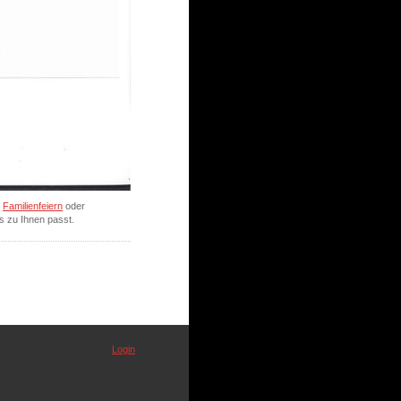
,
Familienfeiern
oder
s zu Ihnen passt.
Login