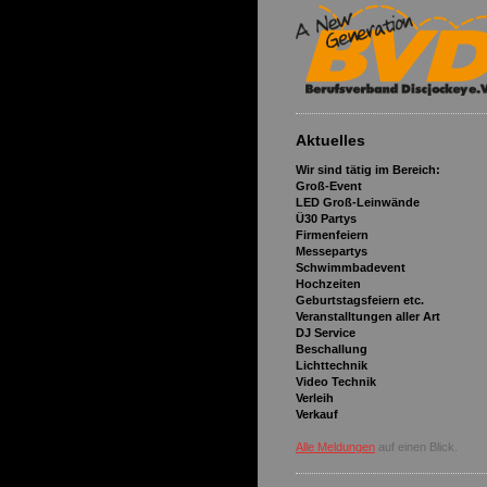
Aktuelles
Wir sind tätig im Bereich:
Groß-Event
LED Groß-Leinwände
Ü30 Partys
Firmenfeiern
Messepartys
Schwimmbadevent
Hochzeiten
Geburtstagsfeiern etc.
Veranstalltungen aller Art
DJ Service
Beschallung
Lichttechnik
Video Technik
Verleih
Verkauf
Alle Meldungen
auf einen Blick.