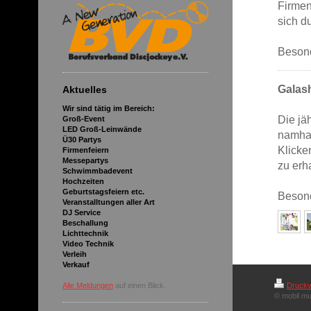
Firmen
sich d
Besond
Galas
Aktuelles
Wir sind tätig im Bereich:
Die jä
Groß-Event
LED Groß-Leinwände
namhaf
Ü30 Partys
Klicke
Firmenfeiern
Messepartys
zu erh
Schwimmbadevent
Hochzeiten
Geburtstagsfeiern etc.
Besond
Veranstalltungen aller Art
DJ Service
Beschallung
Lichttechnik
Video Technik
Verleih
Verkauf
Alle Meldungen
auf einen Blick.
Druckv
© mobil mu