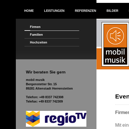
HOME
LEISTUNGEN
REFERENZEN
BILDER
Firmen
Familien
Hochzeiten
Wir beraten Sie gern
mobil musik
Bergenstetter Str. 15
89281 Altenstadt Herrenstetten
Even
Telefon: +49 8337 742308
Telefax: +49 8337 742309
Firme
Mit ei